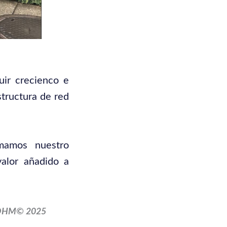
ir crecienco e
structura de red
mamos nuestro
alor añadido a
OHM© 2025