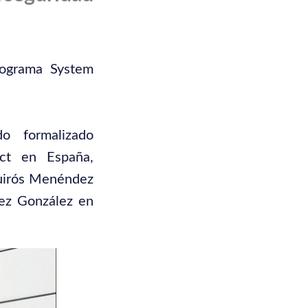
rograma System
o formalizado
act en España,
Quirós Menéndez
ez González en