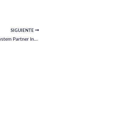
SIGUIENTE
Phoenix Contact System Partner Integrator